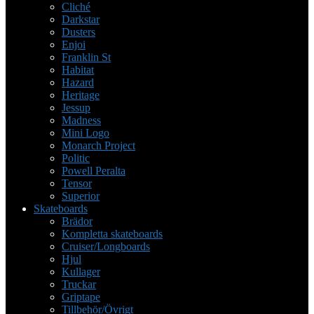
Cliché
Darkstar
Dusters
Enjoi
Franklin St
Habitat
Hazard
Heritage
Jessup
Madness
Mini Logo
Monarch Project
Politic
Powell Peralta
Tensor
Superior
Skateboards
Brädor
Kompletta skateboards
Cruiser/Longboards
Hjul
Kullager
Truckar
Griptape
Tillbehör/Övrigt