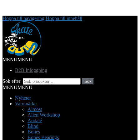
Hoppa till navigering
Hoppa till innehåll
MENU
MENU
B2B Inloggning
Sök efter:
Sök
MENU
MENU
Nyheter
Varumärke
Almost
Alien Workshop
Andalé
Blind
Bones
Bones Bearings