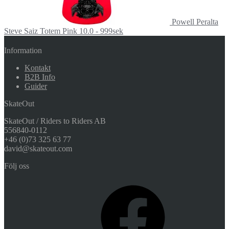
Powell Peralta
Steve Saiz Totem Pink 10.0 - 999sek
Information
Kontakt
B2B Info
Guider
SkateOut
SkateOut / Riders to Riders AB
556840-0112
+46 (0)73 325 63 77
david@skateout.com
Följ oss