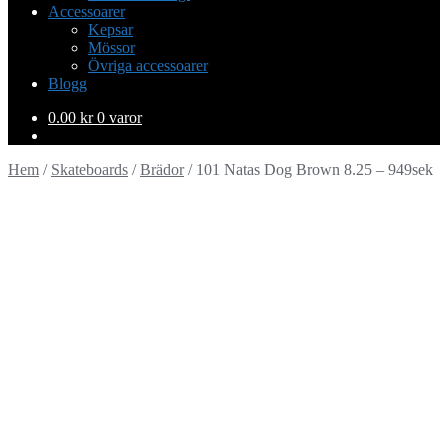
Accessoarer
Kepsar
Mössor
Övriga accessoarer
Blogg
0.00
kr
0 varor
Hem
/
Skateboards
/
Brädor
/
101 Natas Dog Brown 8.25 – 949sek