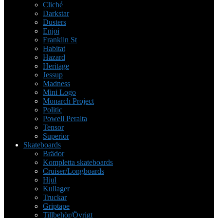
Cliché
Darkstar
Dusters
Enjoi
Franklin St
Habitat
Hazard
Heritage
Jessup
Madness
Mini Logo
Monarch Project
Politic
Powell Peralta
Tensor
Superior
Skateboards
Brädor
Kompletta skateboards
Cruiser/Longboards
Hjul
Kullager
Truckar
Griptape
Tillbehör/Övrigt