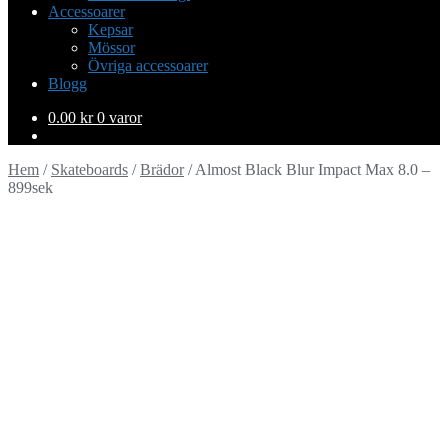
Accessoarer
Kepsar
Mössor
Övriga accessoarer
Blogg
0.00
kr
0 varor
Hem
/
Skateboards
/
Brädor
/
Almost Black Blur Impact Max 8.0 –
899sek