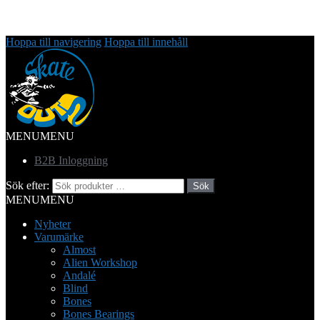
Hoppa till navigering
Hoppa till innehåll
MENU
MENU
B2B Inloggning
Sök efter:
Sök
MENU
MENU
Nyheter
Varumärke
Almost
Alien Workshop
Andalé
Blind
Bones
Bones Bearings