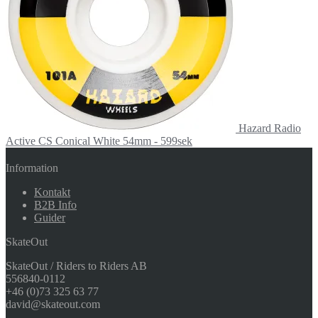
Hazard Radio
Active CS Conical White 54mm - 599sek
Information
Kontakt
B2B Info
Guider
SkateOut
SkateOut / Riders to Riders AB
556840-0112
+46 (0)73 325 63 77
david@skateout.com