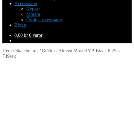
Accessoarer
Kepsar
Mössor
Övriga accessoarer
Blogg
0.00
kr
0 varor
Hem
/
Skateboards
/
Brädor
/
Almost Most HYB Black 8.25 –
749sek