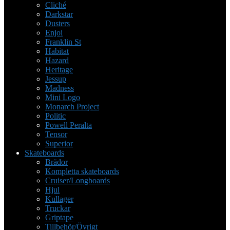
Cliché
Darkstar
Dusters
Enjoi
Franklin St
Habitat
Hazard
Heritage
Jessup
Madness
Mini Logo
Monarch Project
Politic
Powell Peralta
Tensor
Superior
Skateboards
Brädor
Kompletta skateboards
Cruiser/Longboards
Hjul
Kullager
Truckar
Griptape
Tillbehör/Övrigt