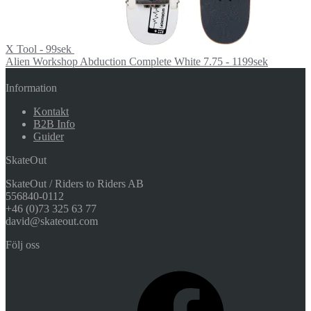
X Tool - 99sek
Alien Workshop Abduction Complete White 7.75 - 1199sek
Information
Kontakt
B2B Info
Guider
SkateOut
SkateOut / Riders to Riders AB
556840-0112
+46 (0)73 325 63 77
david@skateout.com
Följ oss