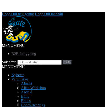
Hoppa till navigering
Hoppa till innehåll
MENU
MENU
B2B Inloggning
Sök efter:
Sök
MENU
MENU
Nyheter
Varumärke
Almost
Alien Workshop
Andalé
Blind
Bones
Bones Bearings