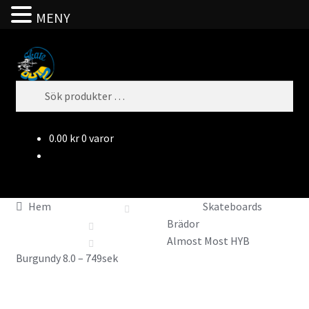
MENY
Hoppa
Hoppa
S
till
till
ö
Sök
navigering
innehåll
k
efter:
0.00
kr
0 varor
Hem
Skateboards
Brädor
Almost Most HYB
Burgundy 8.0 – 749sek