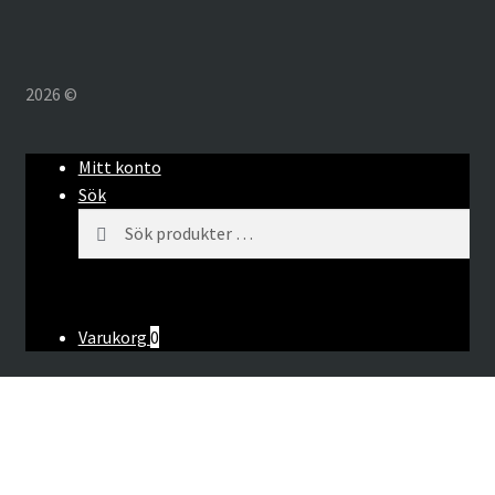
2026 ©
Mitt konto
Sök
Sök
S
efter:
ö
k
Varukorg
0