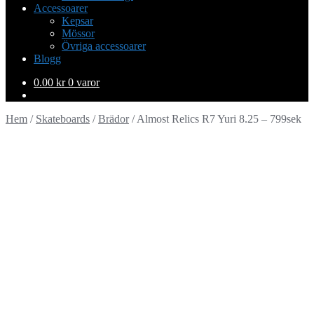
Accessoarer
Kepsar
Mössor
Övriga accessoarer
Blogg
0.00
kr
0 varor
Hem
/
Skateboards
/
Brädor
/
Almost Relics R7 Yuri 8.25 – 799sek