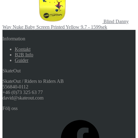
Blind Danny
Way Nuke Baby Screen Printed Yellow 9.7 - 1599sek
Information
Kontakt
B2B Info
Guider
SkateOut
SkateOut / Riders to Riders AB
556840-0112
+46 (0)73 325 63 77
david@skateout.com
Följ oss