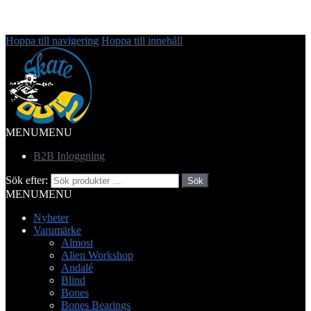
Hoppa till navigering
Hoppa till innehåll
MENU
MENU
B2B Inloggning
Sök efter:
Sök
MENU
MENU
Nyheter
Varumärke
Almost
Alien Workshop
Andalé
Blind
Bones
Bones Bearings