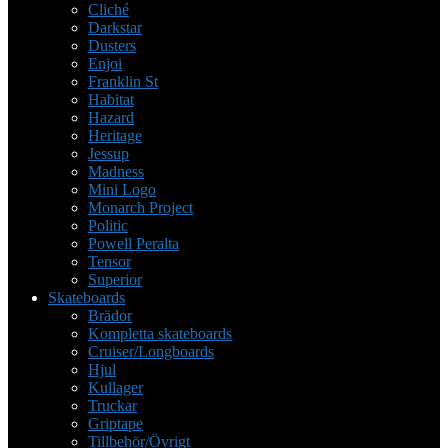
Cliché
Darkstar
Dusters
Enjoi
Franklin St
Habitat
Hazard
Heritage
Jessup
Madness
Mini Logo
Monarch Project
Politic
Powell Peralta
Tensor
Superior
Skateboards
Brädor
Kompletta skateboards
Cruiser/Longboards
Hjul
Kullager
Truckar
Griptape
Tillbehör/Övrigt