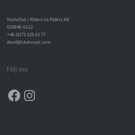
SkateOut / Riders to Riders AB
556840-0112
+46 (0)73 325 63 77
david@skateout.com
Följ oss
Facebook
Instagram