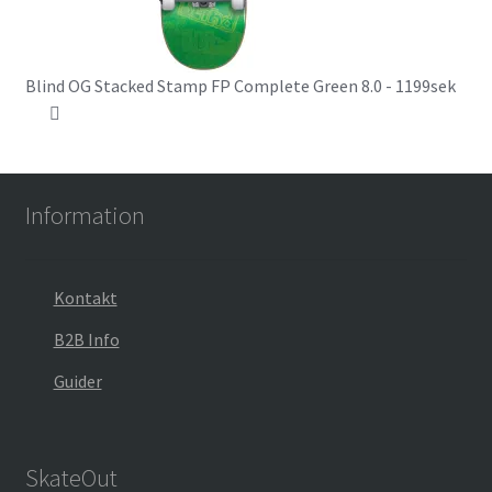
Blind OG Stacked Stamp FP Complete Green 8.0 - 1199sek
Information
Kontakt
B2B Info
Guider
SkateOut