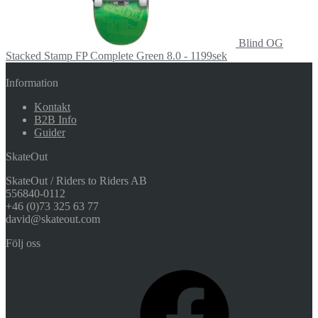
Blind OG
Stacked Stamp FP Complete Green 8.0 - 1199sek
Information
Kontakt
B2B Info
Guider
SkateOut
SkateOut / Riders to Riders AB
556840-0112
+46 (0)73 325 63 77
david@skateout.com
Följ oss