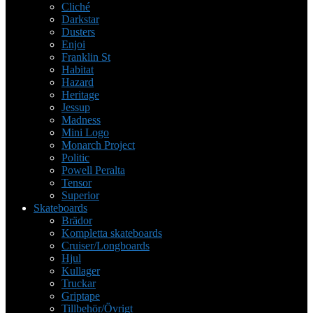
Cliché
Darkstar
Dusters
Enjoi
Franklin St
Habitat
Hazard
Heritage
Jessup
Madness
Mini Logo
Monarch Project
Politic
Powell Peralta
Tensor
Superior
Skateboards
Brädor
Kompletta skateboards
Cruiser/Longboards
Hjul
Kullager
Truckar
Griptape
Tillbehör/Övrigt