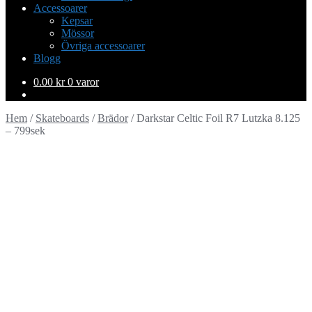
Accessoarer
Kepsar
Mössor
Övriga accessoarer
Blogg
0.00
kr
0 varor
Hem
/
Skateboards
/
Brädor
/
Darkstar Celtic Foil R7 Lutzka 8.125
– 799sek