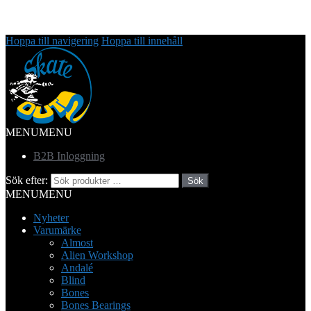
Hoppa till navigering
Hoppa till innehåll
MENU
MENU
B2B Inloggning
Sök efter:
Sök
MENU
MENU
Nyheter
Varumärke
Almost
Alien Workshop
Andalé
Blind
Bones
Bones Bearings