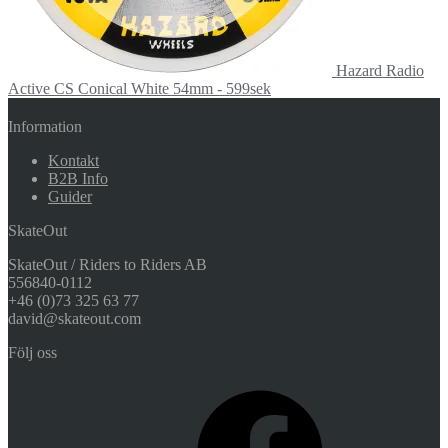
Hazard Radio
Active CS Conical White 54mm - 599sek
Information
Kontakt
B2B Info
Guider
SkateOut
SkateOut / Riders to Riders AB
556840-0112
+46 (0)73 325 63 77
david@skateout.com
Följ oss