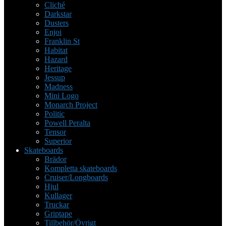
Cliché
Darkstar
Dusters
Enjoi
Franklin St
Habitat
Hazard
Heritage
Jessup
Madness
Mini Logo
Monarch Project
Politic
Powell Peralta
Tensor
Superior
Skateboards
Brädor
Kompletta skateboards
Cruiser/Longboards
Hjul
Kullager
Truckar
Griptape
Tillbehör/Övrigt