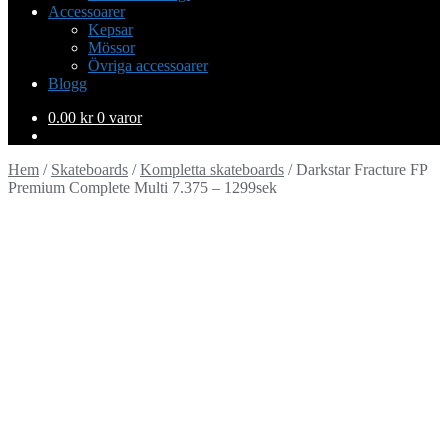
Accessoarer
Kepsar
Mössor
Övriga accessoarer
Blogg
0.00
kr
0 varor
Hem
/
Skateboards
/
Kompletta skateboards
/
Darkstar Fracture FP
Premium Complete Multi 7.375 – 1299sek