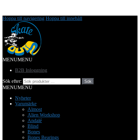
Hoppa till navigering
Hoppa till innehåll
MENU
MENU
B2B Inloggning
Sök efter:
Sök
MENU
MENU
Nyheter
Varumärke
Almost
Alien Workshop
Andalé
Blind
Bones
Bones Bearings