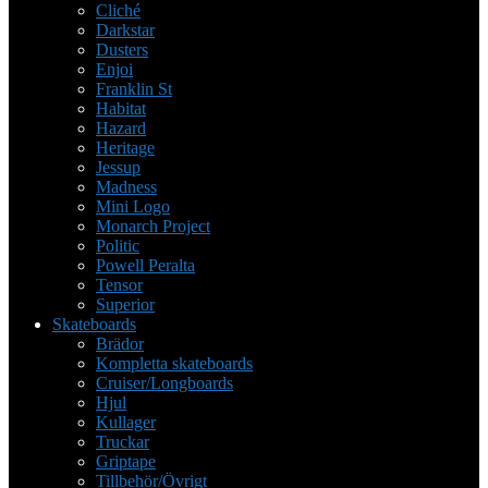
Cliché
Darkstar
Dusters
Enjoi
Franklin St
Habitat
Hazard
Heritage
Jessup
Madness
Mini Logo
Monarch Project
Politic
Powell Peralta
Tensor
Superior
Skateboards
Brädor
Kompletta skateboards
Cruiser/Longboards
Hjul
Kullager
Truckar
Griptape
Tillbehör/Övrigt