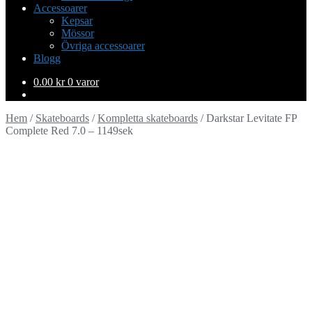
Accessoarer
Kepsar
Mössor
Övriga accessoarer
Blogg
0.00
kr
0 varor
Hem
/
Skateboards
/
Kompletta skateboards
/
Darkstar Levitate FP
Complete Red 7.0 – 1149sek