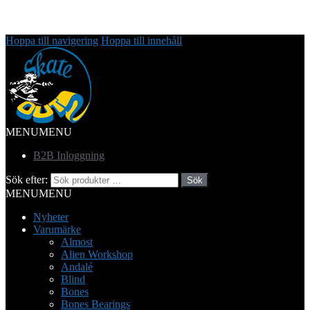
Hoppa till navigering
Hoppa till innehåll
MENU
MENU
B2B Inloggning
Sök efter:
Sök
MENU
MENU
Nyheter
Varumärke
Almost
Alien Workshop
Andalé
Blind
Bones
Bones Bearings