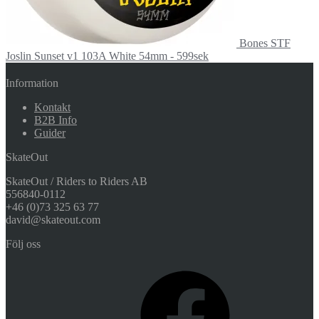
Bones STF
Joslin Sunset v1 103A White 54mm - 599sek
Information
Kontakt
B2B Info
Guider
SkateOut
SkateOut / Riders to Riders AB
556840-0112
+46 (0)73 325 63 77
david@skateout.com
Följ oss