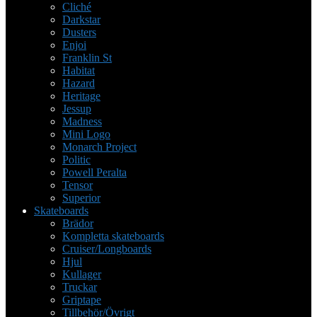
Cliché
Darkstar
Dusters
Enjoi
Franklin St
Habitat
Hazard
Heritage
Jessup
Madness
Mini Logo
Monarch Project
Politic
Powell Peralta
Tensor
Superior
Skateboards
Brädor
Kompletta skateboards
Cruiser/Longboards
Hjul
Kullager
Truckar
Griptape
Tillbehör/Övrigt