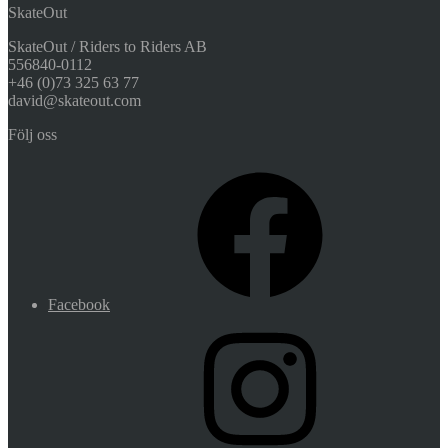
SkateOut
SkateOut / Riders to Riders AB
556840-0112
+46 (0)73 325 63 77
david@skateout.com
Följ oss
Facebook