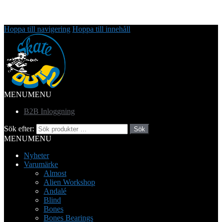
Hoppa till navigering
Hoppa till innehåll
MENU
MENU
B2B Inloggning
Sök efter:
Sök
MENU
MENU
Nyheter
Varumärke
Almost
Alien Workshop
Andalé
Blind
Bones
Bones Bearings