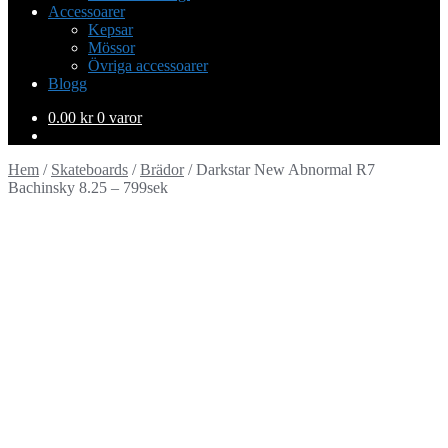
Accessoarer
Kepsar
Mössor
Övriga accessoarer
Blogg
0.00
kr
0 varor
Hem
/
Skateboards
/
Brädor
/
Darkstar New Abnormal R7
Bachinsky 8.25 – 799sek