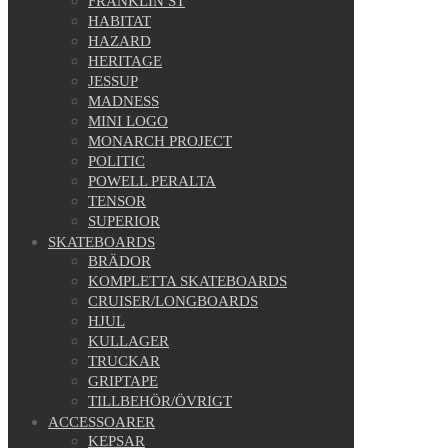
FRANKLIN ST
HABITAT
HAZARD
HERITAGE
JESSUP
MADNESS
MINI LOGO
MONARCH PROJECT
POLITIC
POWELL PERALTA
TENSOR
SUPERIOR
SKATEBOARDS
BRÄDOR
KOMPLETTA SKATEBOARDS
CRUISER/LONGBOARDS
HJUL
KULLAGER
TRUCKAR
GRIPTAPE
TILLBEHÖR/ÖVRIGT
ACCESSOARER
KEPSAR