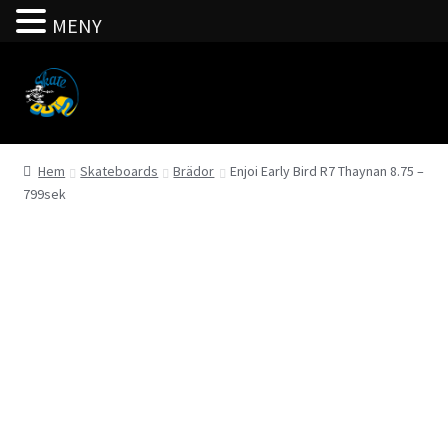
MENY
Hoppa
Hoppa
till
till
navigering
innehåll
Hem
Skateboards
Brädor
Enjoi Early Bird R7 Thaynan 8.75 –
799sek