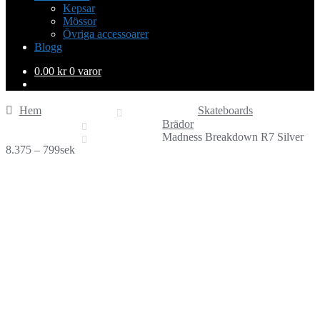
Kepsar
Mössor
Övriga accessoarer
Blogg
0.00
kr
0 varor
Hem
Skateboards
Brädor
Madness Breakdown R7 Silver
8.375 – 799sek