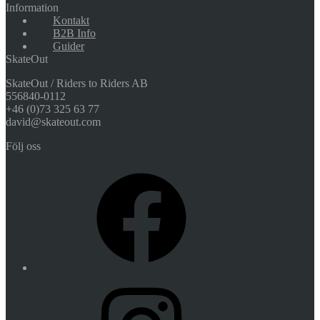
Information
Kontakt
B2B Info
Guider
SkateOut
SkateOut / Riders to Riders AB
556840-0112
+46 (0)73 325 63 77
david@skateout.com
Följ oss
Facebook
Instagram