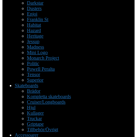
Darkstar
Dusters
Enjoi
Franklin St
Habitat
Hazard
Heritage
Jessup
Madness
Mini Logo
Monarch Project
Politic
Powell Peralta
Tensor
Superior
Skateboards
Brädor
Kompletta skateboards
Cruiser/Longboards
Hjul
Kullager
Truckar
Griptape
Tillbehör/Övrigt
Accessoarer