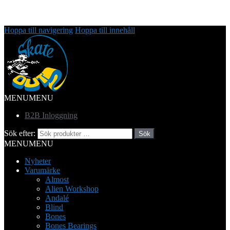
Hoppa till navigering
Hoppa till innehåll
MENU
MENU
B2B Inloggning
Sök efter:
Sök
MENU
MENU
Nyheter
Varumärke
Almost
Alien Workshop
Andalé
Blind
Bones
Bones Bearings