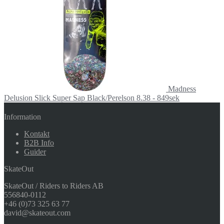
Madness
Delusion Slick Super Sap Black/Perelson 8.38 - 849sek
Information
Kontakt
B2B Info
Guider
SkateOut
SkateOut / Riders to Riders AB
556840-0112
+46 (0)73 325 63 77
david@skateout.com