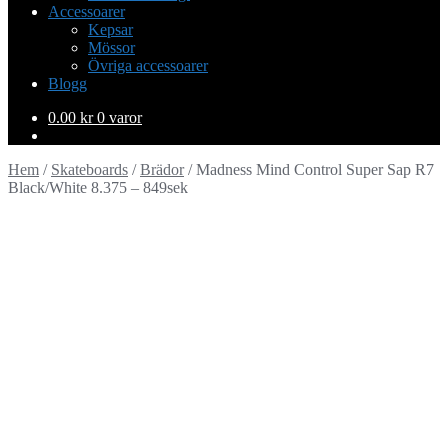
Accessoarer
Kepsar
Mössor
Övriga accessoarer
Blogg
0.00
kr
0 varor
Hem
/
Skateboards
/
Brädor
/
Madness Mind Control Super Sap R7
Black/White 8.375 – 849sek