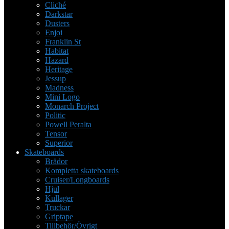
Cliché
Darkstar
Dusters
Enjoi
Franklin St
Habitat
Hazard
Heritage
Jessup
Madness
Mini Logo
Monarch Project
Politic
Powell Peralta
Tensor
Superior
Skateboards
Brädor
Kompletta skateboards
Cruiser/Longboards
Hjul
Kullager
Truckar
Griptape
Tillbehör/Övrigt