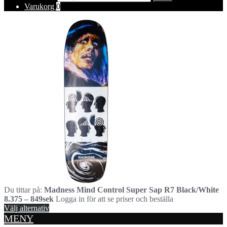
Varukorg
0
Du tittar på:
Madness Mind Control Super Sap R7 Black/White
8.375 – 849sek
Logga in för att se priser och beställa
Välj alternativ
MENY