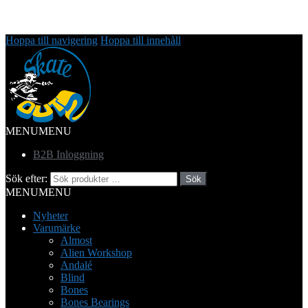
Hoppa till navigering
Hoppa till innehåll
MENU
MENU
B2B Inloggning
Sök efter:
Sök
MENU
MENU
Nyheter
Varumärke
Almost
Alien Workshop
Andalé
Blind
Bones
Bones Bearings