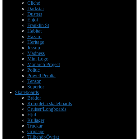
Cliché
Darkstar
Dusters
Enjoi
Franklin St
Habitat
Hazard
Heritage
Jessup
Madness
Mini Logo
Monarch Project
Politic
Powell Peralta
Tensor
Superior
Skateboards
Brädor
Kompletta skateboards
Cruiser/Longboards
Hjul
Kullager
Truckar
Griptape
Tillbehör/Övrigt