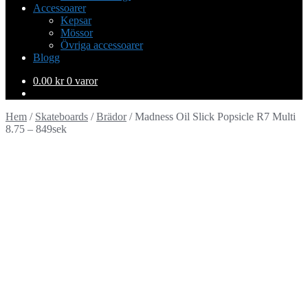
Accessoarer
Kepsar
Mössor
Övriga accessoarer
Blogg
0.00
kr
0 varor
Hem
/
Skateboards
/
Brädor
/
Madness Oil Slick Popsicle R7 Multi
8.75 – 849sek