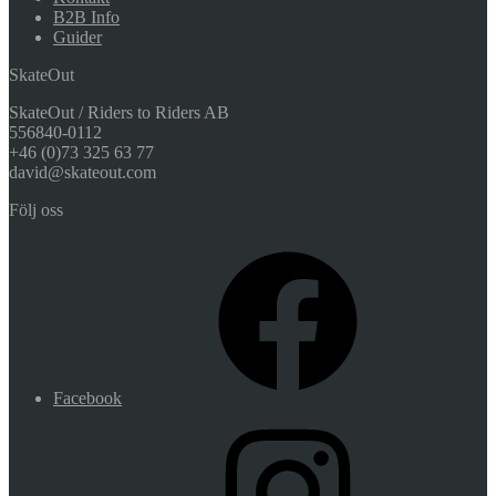
B2B Info
Guider
SkateOut
SkateOut / Riders to Riders AB
556840-0112
+46 (0)73 325 63 77
david@skateout.com
Följ oss
Facebook