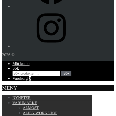
Instagram
2026 ©
Mitt konto
Sök
Sök
Sök
efter:
Varukorg
0
MENY
NYHETER
VARUMÄRKE
ALMOST
ALIEN WORKSHOP