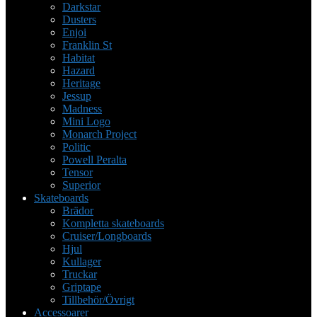
Darkstar
Dusters
Enjoi
Franklin St
Habitat
Hazard
Heritage
Jessup
Madness
Mini Logo
Monarch Project
Politic
Powell Peralta
Tensor
Superior
Skateboards
Brädor
Kompletta skateboards
Cruiser/Longboards
Hjul
Kullager
Truckar
Griptape
Tillbehör/Övrigt
Accessoarer