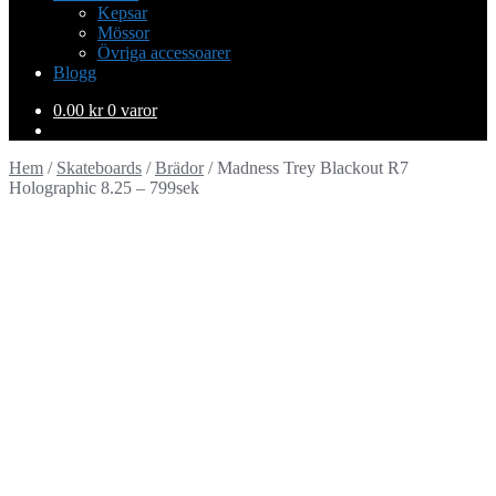
Kepsar
Mössor
Övriga accessoarer
Blogg
0.00
kr
0 varor
Hem
/
Skateboards
/
Brädor
/
Madness Trey Blackout R7
Holographic 8.25 – 799sek