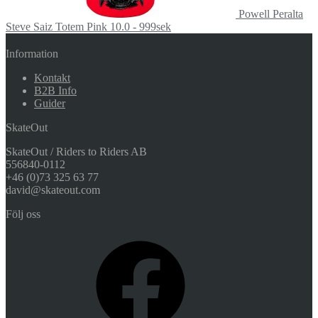
Powell Peralta
Steve Saiz Totem Pink 10.0 - 999sek
Information
Kontakt
B2B Info
Guider
SkateOut
SkateOut / Riders to Riders AB
556840-0112
+46 (0)73 325 63 77
david@skateout.com
Följ oss
Facebook