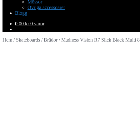
Mössor
Övriga accessoarer
Blogg
0.00
kr
0 varor
Hem
/
Skateboards
/
Brädor
/
Madness Vision R7 Slick Black Multi 8