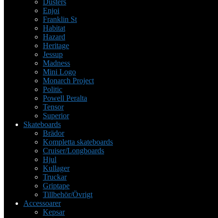
Dusters
Enjoi
Franklin St
Habitat
Hazard
Heritage
Jessup
Madness
Mini Logo
Monarch Project
Politic
Powell Peralta
Tensor
Superior
Skateboards
Brädor
Kompletta skateboards
Cruiser/Longboards
Hjul
Kullager
Truckar
Griptape
Tillbehör/Övrigt
Accessoarer
Kepsar