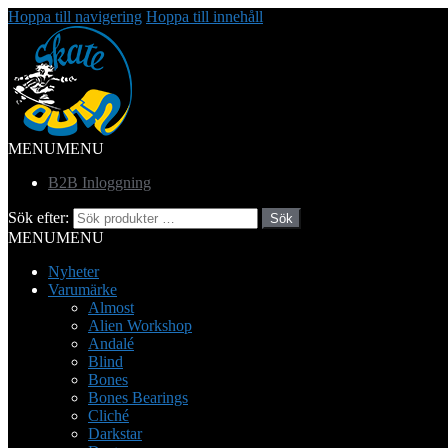
Hoppa till navigering
Hoppa till innehåll
MENU
MENU
B2B Inloggning
Sök efter:
Sök
MENU
MENU
Nyheter
Varumärke
Almost
Alien Workshop
Andalé
Blind
Bones
Bones Bearings
Cliché
Darkstar