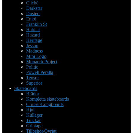
Cliché
Darkstar
Dusters
Enjoi
Franklin St
Habitat
Hazard
Heritage
Jessup
Madness
Mini Logo
Monarch Project
Politic
Powell Peralta
Tensor
Superior
Skateboards
Brädor
Kompletta skateboards
Cruiser/Longboards
Hjul
Kullager
Truckar
Griptape
Tillbehör/Övrigt