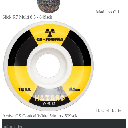
Madness Oil
Slick R7 Multi 8.5 - 849sek
Hazard Radio
Active CS Conical White 54mm - 599sek
Information