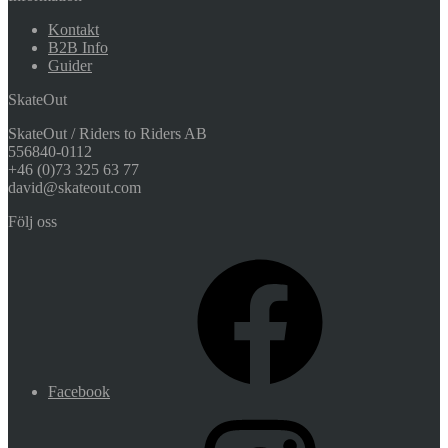
Kontakt
B2B Info
Guider
SkateOut
SkateOut / Riders to Riders AB
556840-0112
+46 (0)73 325 63 77
david@skateout.com
Följ oss
Facebook