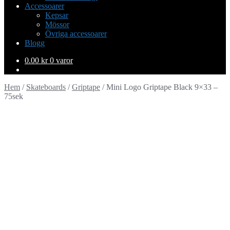
Accessoarer
Kepsar
Mössor
Övriga accessoarer
Blogg
0.00
kr
0 varor
Hem
/
Skateboards
/
Griptape
/
Mini Logo Griptape Black 9×33 –
75sek