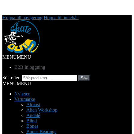
Hoppa till navigering
Hoppa till innehåll
MENU
MENU
B2B Inloggning
Sök efter:
Sök
MENU
MENU
Nyheter
Varumärke
Almost
Alien Workshop
Andalé
Blind
Bones
Bones Bearings