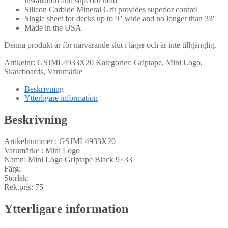
installation and superior hold
Silicon Carbide Mineral Grit provides superior control
Single sheet for decks up to 9″ wide and no longer than 33″
Made in the USA
Denna produkt är för närvarande slut i lager och är inte tillgänglig.
Artikelnr:
GSJML4933X20
Kategorier:
Griptape
,
Mini Logo
,
Skateboards
,
Varumärke
Beskrivning
Ytterligare information
Beskrivning
Artikelnummer : GSJML4933X20
Varumärke : Mini Logo
Namn: Mini Logo Griptape Black 9×33
Färg:
Storlek:
Rek.pris: 75
Ytterligare information