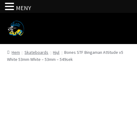
MENY
Hoppa
Hoppa
till
till
navigering
innehåll
Hem
Skateboards
Hjul
Bones STF Bingaman Attitude v5
White 53mm White – 53mm – 549sek