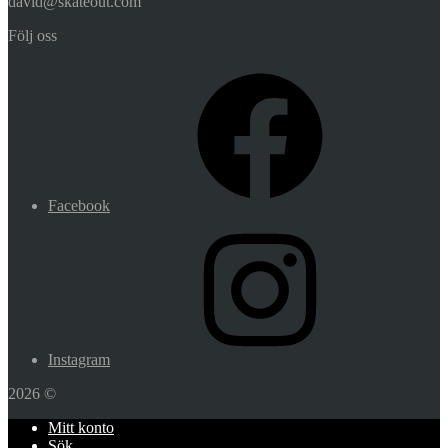
david@skateout.com
Följ oss
Facebook
Instagram
2026 ©
Mitt konto
Sök