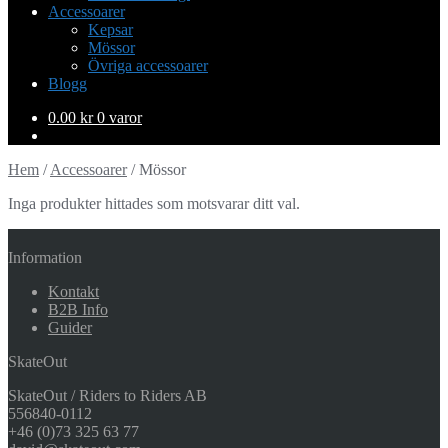
Accessoarer
Kepsar
Mössor
Övriga accessoarer
Blogg
0.00
kr
0 varor
Hem
/
Accessoarer
/
Mössor
Inga produkter hittades som motsvarar ditt val.
Information
Kontakt
B2B Info
Guider
SkateOut
SkateOut / Riders to Riders AB
556840-0112
+46 (0)73 325 63 77