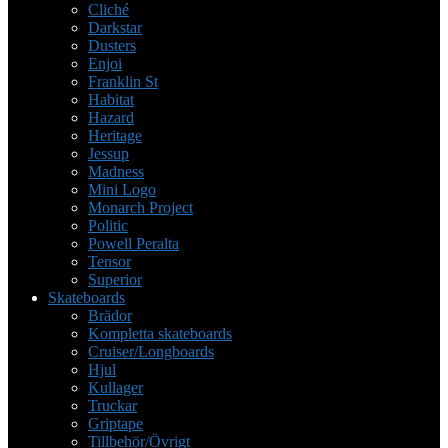
Cliché
Darkstar
Dusters
Enjoi
Franklin St
Habitat
Hazard
Heritage
Jessup
Madness
Mini Logo
Monarch Project
Politic
Powell Peralta
Tensor
Superior
Skateboards
Brädor
Kompletta skateboards
Cruiser/Longboards
Hjul
Kullager
Truckar
Griptape
Tillbehör/Övrigt