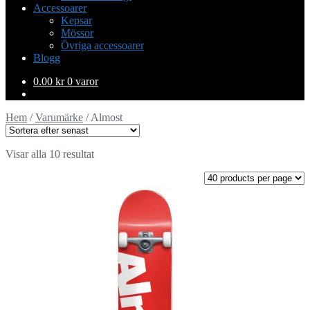
Accessoarer
Kepsar
Mössor
Övriga accessoarer
Blogg
0.00
kr
0 varor
Hem
/
Varumärke
/
Almost
Visar alla 10 resultat