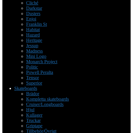
Cliché
Darkstar
Dusters
Enjoi
Franklin St
Habitat
Hazard
Heritage
Jessup
Madness
Mini Logo
Monarch Project
Politic
Powell Peralta
Tensor
Superior
Skateboards
Brädor
Kompletta skateboards
Cruiser/Longboards
Hjul
Kullager
Truckar
Griptape
Tillbehör/Övrigt