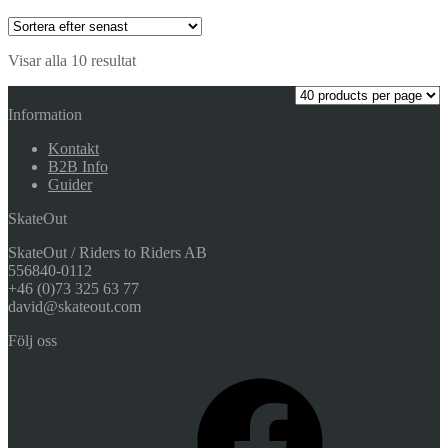
Visar alla 10 resultat
Information
Kontakt
B2B Info
Guider
SkateOut
SkateOut / Riders to Riders AB
556840-0112
+46 (0)73 325 63 77
david@skateout.com
Följ oss