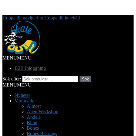
Hoppa till navigering
Hoppa till innehåll
MENU
MENU
B2B Inloggning
Sök efter:
Sök
MENU
MENU
Nyheter
Varumärke
Almost
Alien Workshop
Andalé
Blind
Bones
Bones Bearings