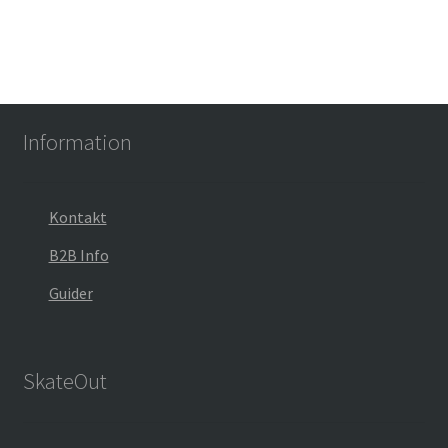
Information
Kontakt
B2B Info
Guider
SkateOut