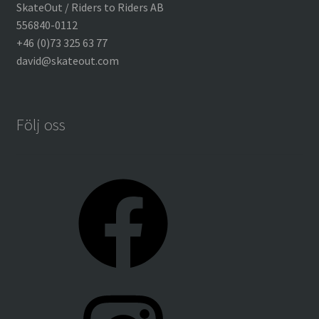
SkateOut / Riders to Riders AB
556840-0112
+46 (0)73 325 63 77
david@skateout.com
Följ oss
Facebook
Instagram