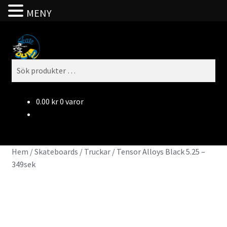
MENY
Hoppa
Hoppa
S
till
till
ö
Sök
navigering
innehåll
k
efter:
0.00
kr
0 varor
Hem
/
Skateboards
/
Truckar
/
Tensor Alloys Black 5.25 –
349sek