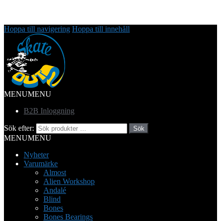
Hoppa till navigering
Hoppa till innehåll
MENU
MENU
B2B Inloggning
Sök efter:
Sök
MENU
MENU
Nyheter
Varumärke
Almost
Alien Workshop
Andalé
Blind
Bones
Bones Bearings