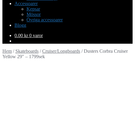
Accessoarer
Kepsar
Mössor
Övriga accessoarer
Blogg
0.00
kr
0 varor
Hem
/
Skateboards
/
Cruiser/Longboards
/
Dusters Corbra Cruiser
Yellow 29″ – 1799sek