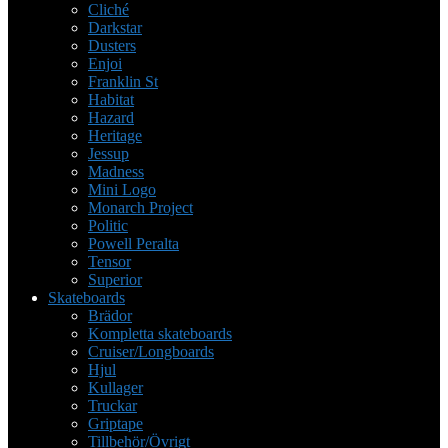
Cliché
Darkstar
Dusters
Enjoi
Franklin St
Habitat
Hazard
Heritage
Jessup
Madness
Mini Logo
Monarch Project
Politic
Powell Peralta
Tensor
Superior
Skateboards
Brädor
Kompletta skateboards
Cruiser/Longboards
Hjul
Kullager
Truckar
Griptape
Tillbehör/Övrigt