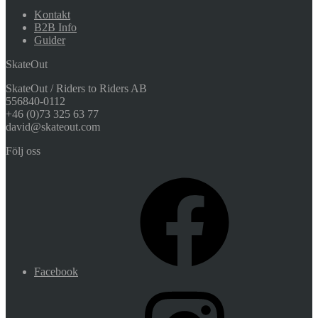
Kontakt
B2B Info
Guider
SkateOut
SkateOut / Riders to Riders AB
556840-0112
+46 (0)73 325 63 77
david@skateout.com
Följ oss
Facebook