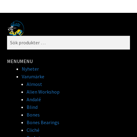
Hoppa
Hoppa
S
till
till
ö
Sök
navigering
innehåll
k
efter:
MENU
MENU
Nyheter
Varumärke
Almost
Alien Workshop
Andalé
Blind
Bones
Bones Bearings
Cliché