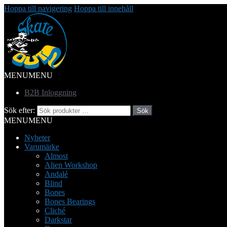
Hoppa till navigering
Hoppa till innehåll
MENU
MENU
B2B Inloggning
Sök efter:
Sök
MENU
MENU
Nyheter
Varumärke
Almost
Alien Workshop
Andalé
Blind
Bones
Bones Bearings
Cliché
Darkstar