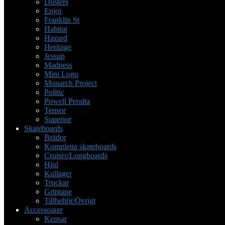
Dusters
Enjoi
Franklin St
Habitat
Hazard
Heritage
Jessup
Madness
Mini Logo
Monarch Project
Politic
Powell Peralta
Tensor
Superior
Skateboards
Brädor
Kompletta skateboards
Cruiser/Longboards
Hjul
Kullager
Truckar
Griptape
Tillbehör/Övrigt
Accessoarer
Kepsar