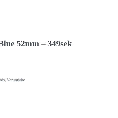
Blue 52mm – 349sek
rds
,
Varumärke