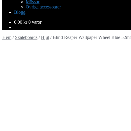
Mössor
Övriga accessoarer
Blogg
0.00
kr
0 varor
Hem
/
Skateboards
/
Hjul
/
Blind Reaper Wallpaper Wheel Blue 52m