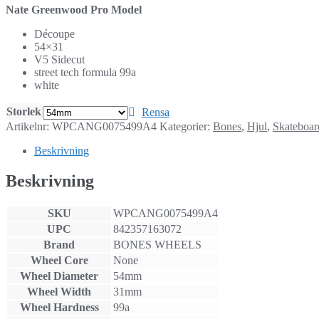
Nate Greenwood Pro Model
Découpe
54×31
V5 Sidecut
street tech formula 99a
white
Storlek
Rensa
Artikelnr:
WPCANG0075499A4
Kategorier:
Bones
,
Hjul
,
Skateboar
Beskrivning
Beskrivning
SKU
WPCANG0075499A4
UPC
842357163072
Brand
BONES WHEELS
Wheel Core
None
Wheel Diameter
54mm
Wheel Width
31mm
Wheel Hardness
99a