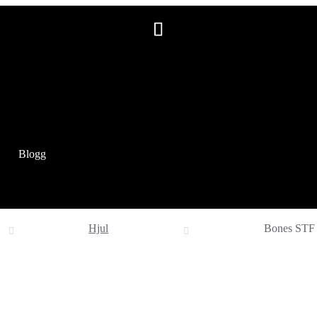
Blogg
Hjul
Bones STF 