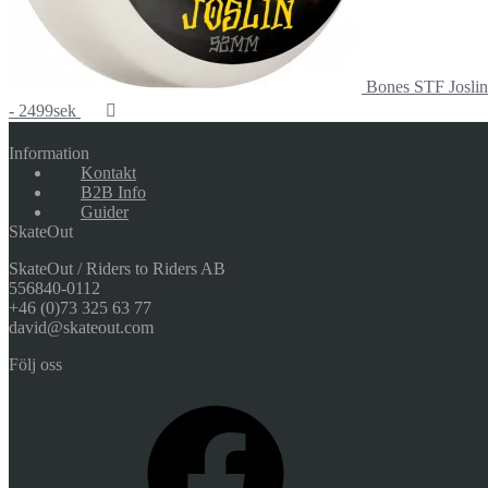
Bones STF Joslin
- 2499sek
Information
Kontakt
B2B Info
Guider
SkateOut
SkateOut / Riders to Riders AB
556840-0112
+46 (0)73 325 63 77
david@skateout.com
Följ oss
Facebook