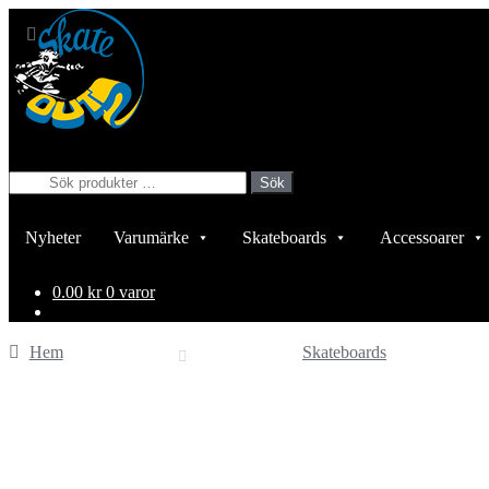
Hoppa
Hoppa
till
till
navigering
innehåll
Sök
Sök
efter:
Nyheter
Varumärke
Skateboards
Accessoarer
0.00
kr
0 varor
Hem
Skateboards