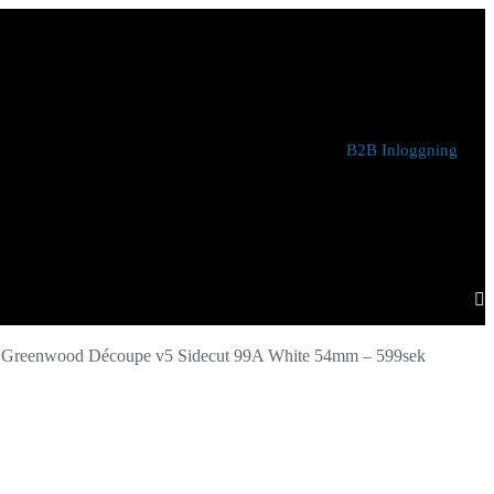
B2B Inloggning
Greenwood Découpe v5 Sidecut 99A White 54mm – 599sek