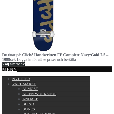
Du tittar på:
Cliché Handwritten FP Complete Navy/Gold 7.5 –
1099sek
Logga in för att se priser och beställa
Välj alternativ
MENY
NYHETER
VARUMÄRKE
ALMOST
ALIEN WORKSHOP
ANDALÉ
BLIND
BONES