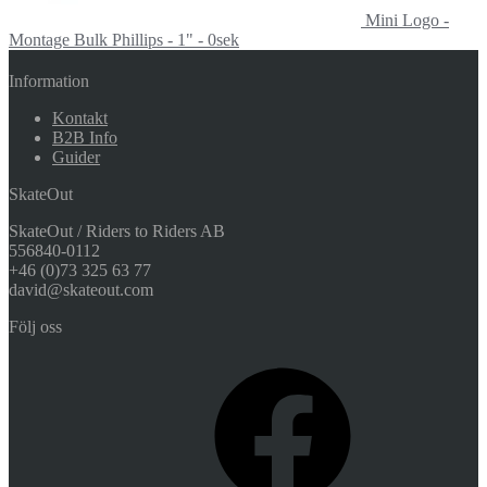
Mini Logo -
Montage Bulk Phillips - 1" - 0sek
Information
Kontakt
B2B Info
Guider
SkateOut
SkateOut / Riders to Riders AB
556840-0112
+46 (0)73 325 63 77
david@skateout.com
Följ oss