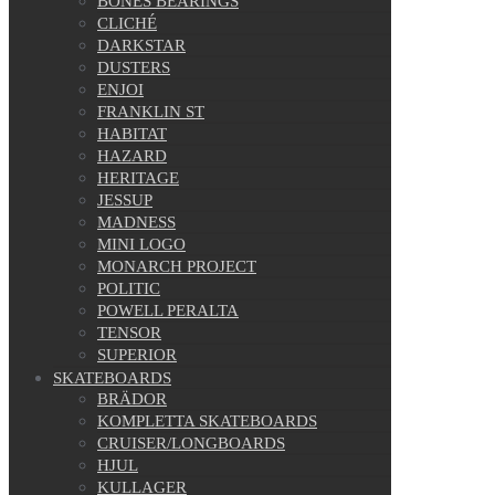
BONES BEARINGS
CLICHÉ
DARKSTAR
DUSTERS
ENJOI
FRANKLIN ST
HABITAT
HAZARD
HERITAGE
JESSUP
MADNESS
MINI LOGO
MONARCH PROJECT
POLITIC
POWELL PERALTA
TENSOR
SUPERIOR
SKATEBOARDS
BRÄDOR
KOMPLETTA SKATEBOARDS
CRUISER/LONGBOARDS
HJUL
KULLAGER