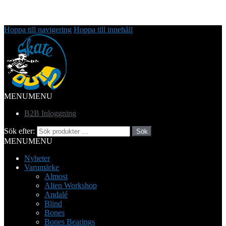
Hoppa till navigering
Hoppa till innehåll
MENU
MENU
B2B Inloggning
Sök efter:
Sök
MENU
MENU
Nyheter
Varumärke
Almost
Alien Workshop
Andalé
Blind
Bones
Bones Bearings