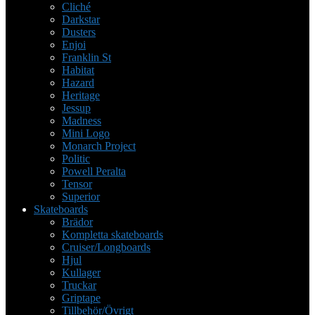
Cliché
Darkstar
Dusters
Enjoi
Franklin St
Habitat
Hazard
Heritage
Jessup
Madness
Mini Logo
Monarch Project
Politic
Powell Peralta
Tensor
Superior
Skateboards
Brädor
Kompletta skateboards
Cruiser/Longboards
Hjul
Kullager
Truckar
Griptape
Tillbehör/Övrigt