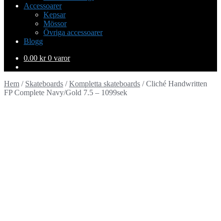
Accessoarer
Kepsar
Mössor
Övriga accessoarer
Blogg
0.00
kr
0 varor
Hem
/
Skateboards
/
Kompletta skateboards
/
Cliché Handwritten
FP Complete Navy/Gold 7.5 – 1099sek