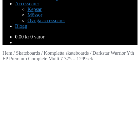
Accessoarer
Kepsar
Mössor
Övriga accessoarer
Blogg
0.00
kr
0 varor
Hem
/
Skateboards
/
Kompletta skateboards
/
Darkstar Warrior Yth
FP Premium Complete Multi 7.375 – 1299sek