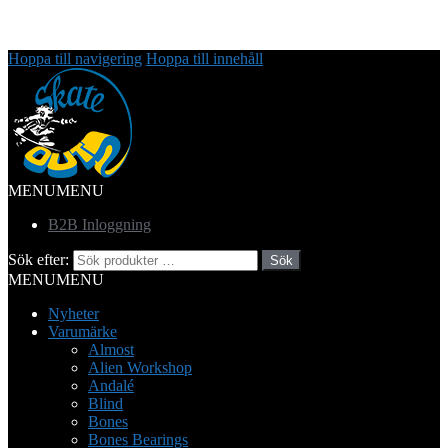
Hoppa till navigering
Hoppa till innehåll
MENU
MENU
B2B Inloggning
Sök efter:
Sök
MENU
MENU
Nyheter
Varumärke
Almost
Alien Workshop
Andalé
Blind
Bones
Bones Bearings