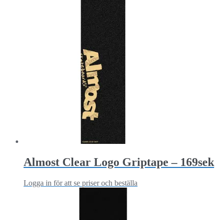
Almost Clear Logo Griptape – 169sek
Logga in för att se priser och beställa