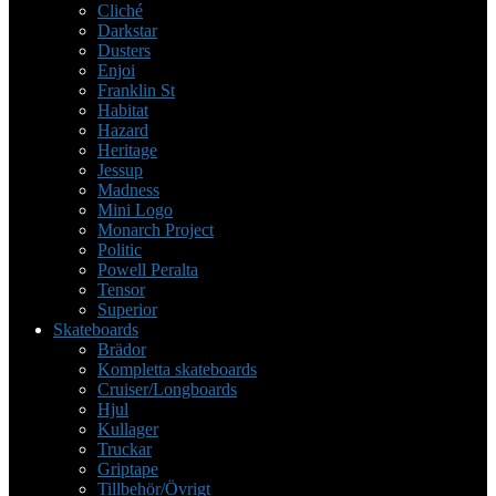
Cliché
Darkstar
Dusters
Enjoi
Franklin St
Habitat
Hazard
Heritage
Jessup
Madness
Mini Logo
Monarch Project
Politic
Powell Peralta
Tensor
Superior
Skateboards
Brädor
Kompletta skateboards
Cruiser/Longboards
Hjul
Kullager
Truckar
Griptape
Tillbehör/Övrigt