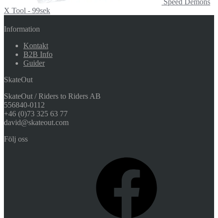
Speed Demons
X Tool - 99sek
Information
Kontakt
B2B Info
Guider
SkateOut
SkateOut / Riders to Riders AB
556840-0112
+46 (0)73 325 63 77
david@skateout.com
Följ oss