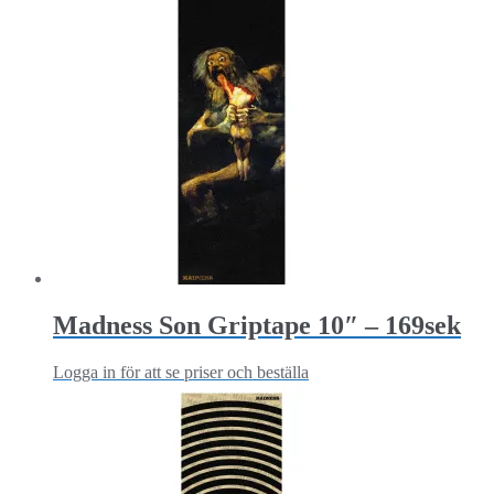
Madness Son Griptape 10″ – 169sek
Logga in för att se priser och beställa