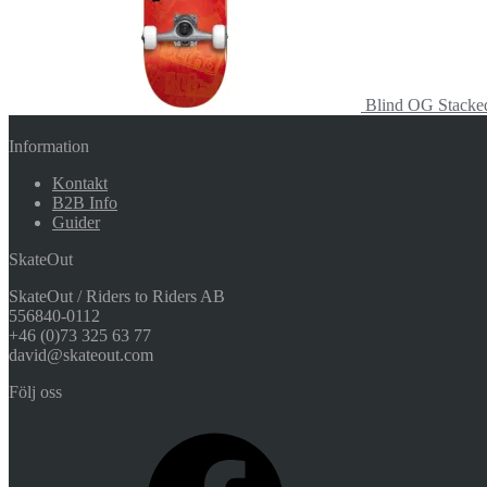
Blind OG Stacke
Information
Kontakt
B2B Info
Guider
SkateOut
SkateOut / Riders to Riders AB
556840-0112
+46 (0)73 325 63 77
david@skateout.com
Följ oss
Facebook