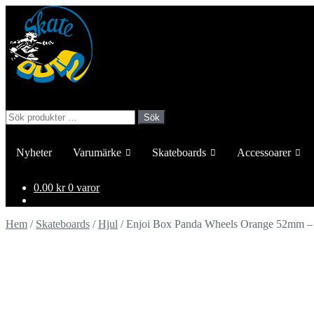
Hoppa
Hoppa
till
till
navigering
innehåll
Sök
Sök
efter:
Nyheter
Varumärke
Skateboards
Accessoarer
0.00
kr
0 varor
Hem
/
Skateboards
/
Hjul
/
Enjoi Box Panda Wheels Orange 52mm –