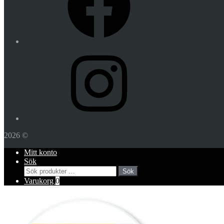
Instagram
2026 ©
Mitt konto
Sök
Sök
Sök
efter:
Varukorg
0