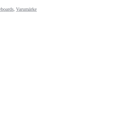
eboards
,
Varumärke