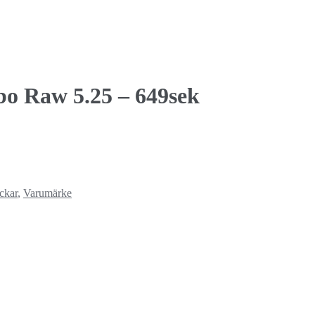
o Raw 5.25 – 649sek
ckar
,
Varumärke