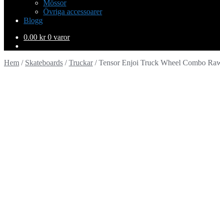
Mössor
Övriga accessoarer
Blogg
0.00
kr
0 varor
Hem
/
Skateboards
/
Truckar
/
Tensor Enjoi Truck Wheel Combo Raw