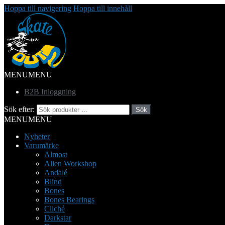
Hoppa till navigering
Hoppa till innehåll
MENU
MENU
B2B Inloggning
Sök efter:
Sök
MENU
MENU
Nyheter
Varumärke
Almost
Alien Workshop
Andalé
Blind
Bones
Bones Bearings
Cliché
Darkstar