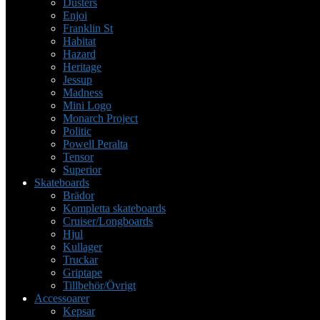
Dusters
Enjoi
Franklin St
Habitat
Hazard
Heritage
Jessup
Madness
Mini Logo
Monarch Project
Politic
Powell Peralta
Tensor
Superior
Skateboards
Brädor
Kompletta skateboards
Cruiser/Longboards
Hjul
Kullager
Truckar
Griptape
Tillbehör/Övrigt
Accessoarer
Kepsar