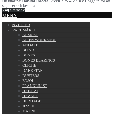
Du tittar på:
Habitat Insecta Green 7.75 – 799sek
Logga in för att
se priser och beställa
Välj alternativ
MENY
NYHETER
VARUMÄRKE
ALMOST
ALIEN WORKSHOP
ANDALÉ
BLIND
BONES
BONES BEARINGS
CLICHÉ
DARKSTAR
DUSTERS
ENJOI
FRANKLIN ST
HABITAT
HAZARD
HERITAGE
JESSUP
MADNESS