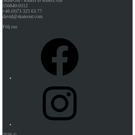
SkateOut / Riders to Riders AB
556840-0112
+46 (0)73 325 63 77
david@skateout.com
Följ oss
Facebook
Instagram
2026 ©