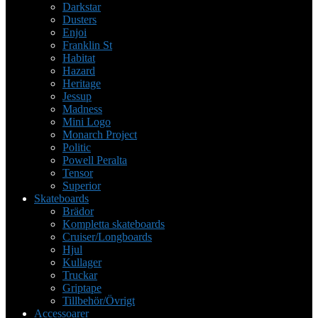
Darkstar
Dusters
Enjoi
Franklin St
Habitat
Hazard
Heritage
Jessup
Madness
Mini Logo
Monarch Project
Politic
Powell Peralta
Tensor
Superior
Skateboards
Brädor
Kompletta skateboards
Cruiser/Longboards
Hjul
Kullager
Truckar
Griptape
Tillbehör/Övrigt
Accessoarer