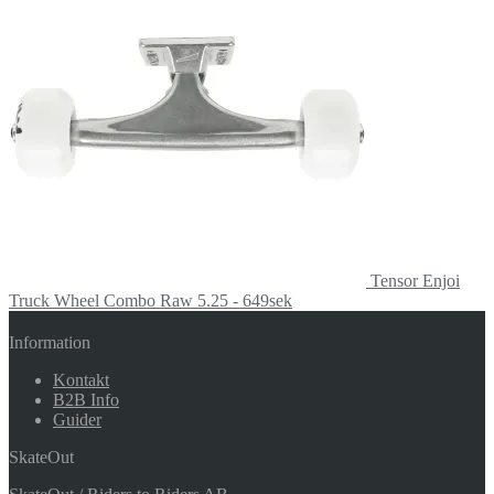
Tensor Enjoi
Truck Wheel Combo Raw 5.25 - 649sek
Information
Kontakt
B2B Info
Guider
SkateOut