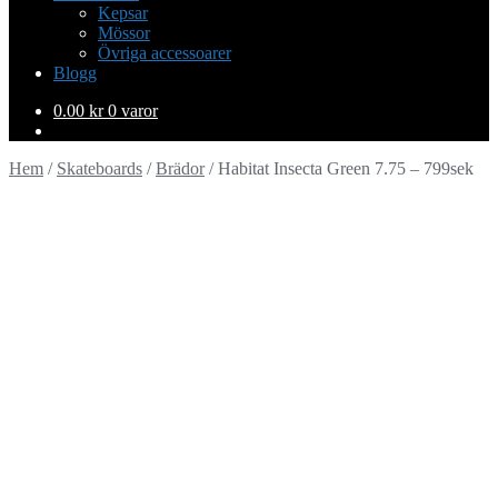
Kepsar
Mössor
Övriga accessoarer
Blogg
0.00
kr
0 varor
Hem
/
Skateboards
/
Brädor
/
Habitat Insecta Green 7.75 – 799sek